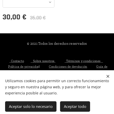
30,00
€
35,00
€
© 2021 Todos los derechos reservados
Contacto
Sobre nosotros
Términos y condiciones
Política de privacida
d
Condiciones de devolución
Guía de
tallas
Utilizamos cookies para permitir un correcto funcionamiento
Cookies
y seguro en nuestra página web, y para ofrecer la mejor
experiencia posible al usuario.
Añadir a la cesta
Aceptar solo lo necesario
Aceptar todo