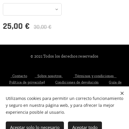
25,00
€
30,00
€
© 2021 Todos los derechos reservados
Contacto
Sobre nosotros
Términos y condiciones
Política de privacida
d
Condiciones de devolución
Guía de
tallas
Utilizamos cookies para permitir un correcto funcionamiento
Cookies
y seguro en nuestra página web, y para ofrecer la mejor
experiencia posible al usuario.
Añadir a la cesta
Aceptar solo lo necesario
Aceptar todo