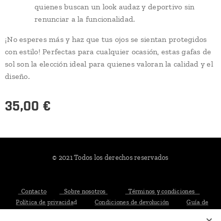
quienes buscan un look audaz y deportivo sin
renunciar a la funcionalidad.
¡No esperes más y haz que tus ojos se sientan protegidos
con estilo! Perfectas para cualquier ocasión, estas gafas de
sol son la elección ideal para quienes valoran la calidad y el
diseño.
35,00
€
© 2021 Todos los derechos reservados
Contacto
Sobre nosotros
Términos y condiciones
Política de privacida
d
Condiciones de devolución
Guía de
tallas